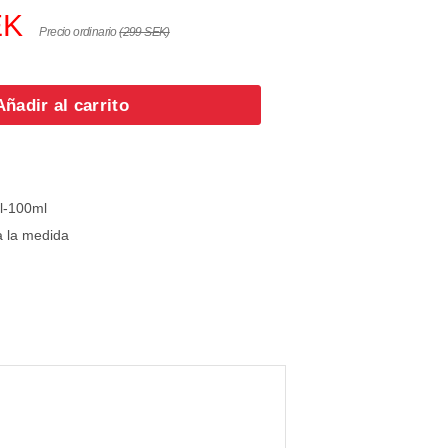
EK
Precio ordinario
(299 SEK)
Añadir al carrito
el-100ml
 la medida