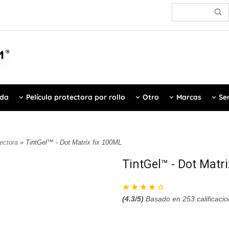
ada
Película protectora por rollo
Otro
Marcas
Ser
tectora
» TintGel™ - Dot Matrix fix 100ML
TintGel™ - Dot Matr
(
4.3
/5)
Basado en
253
calificaci