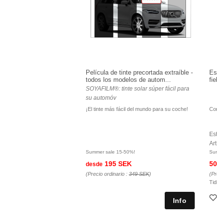
Película de tinte precortada extraíble -
Es
todos los modelos de autom...
fie
SOYAFILM®: tinte solar súper fácil para
su automóv
¡El tinte más fácil del mundo para su coche!
Con
Es
Ar
Summer sale 15-50%!
Su
195 SEK
50
desde
(Precio ordinario :
349 SEK
)
(Pr
Tid