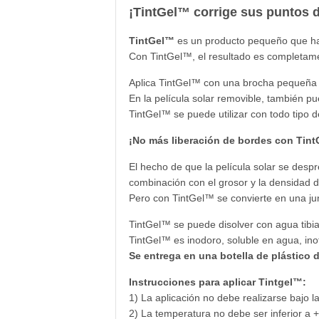
¡TintGel™ corrige sus puntos d
TintGel™
es un producto pequeño que hac
Con TintGel™, el resultado es completa
Aplica TintGel™ con una brocha pequeña (n
En la película solar removible, también pu
TintGel™ se puede utilizar con todo tipo d
¡No más liberación de bordes con Tin
El hecho de que la película solar se desp
combinación con el grosor y la densidad d
Pero con TintGel™ se convierte en una ju
TintGel™ se puede disolver con agua tibi
TintGel™ es inodoro, soluble en agua, ino
Se entrega en una botella de plástico 
Instrucciones para aplicar Tintgel™:
1) La aplicación no debe realizarse bajo la 
2) La temperatura no debe ser inferior a 