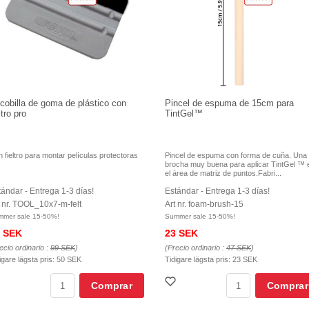
cobilla de goma de plástico con
Pincel de espuma de 15cm para
ltro pro
TintGel™
 fieltro para montar películas protectoras
Pincel de espuma con forma de cuña. Una
brocha muy buena para aplicar TintGel ™ 
el área de matriz de puntos.Fabri...
tándar - Entrega 1-3 días!
Estándar - Entrega 1-3 días!
t nr. TOOL_10x7-m-felt
Art nr. foam-brush-15
mmer sale 15-50%!
Summer sale 15-50%!
 SEK
23 SEK
ecio ordinario :
99 SEK
)
(Precio ordinario :
47 SEK
)
igare lägsta pris:
50 SEK
Tidigare lägsta pris:
23 SEK
Comprar
Comprar