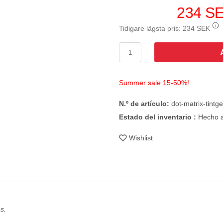
234 S
Tidigare lägsta pris:
234 SEK
Summer sale 15-50%!
N.º de artículo:
dot-matrix-tintg
Estado del inventario :
Hecho a
Wishlist
s.