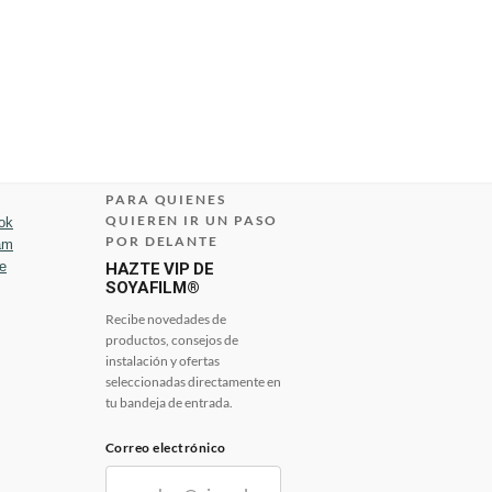
PARA QUIENES
QUIEREN IR UN PASO
ok
POR DELANTE
am
e
HAZTE VIP DE
SOYAFILM®
Recibe novedades de
productos, consejos de
instalación y ofertas
seleccionadas directamente en
tu bandeja de entrada.
Correo electrónico