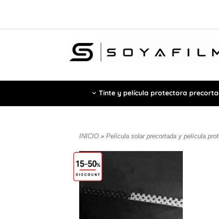
Tinte y película protectora precort
INICIO
»
Película solar precortada y película pro