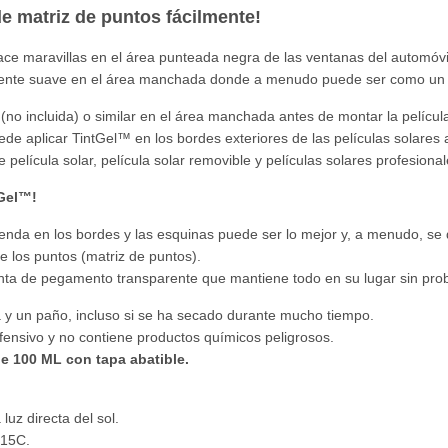
e matriz de puntos fácilmente!
e maravillas en el área punteada negra de las ventanas del automóvi
mente suave en el área manchada donde a menudo puede ser como un e
o incluida) o similar en el área manchada antes de montar la película
ede aplicar TintGel™ en los bordes exteriores de las películas solares a
e película solar, película solar removible y películas solares profesiona
tGel™!
renda en los bordes y las esquinas puede ser lo mejor y, a menudo, se
e los puntos (matriz de puntos).
nta de pegamento transparente que mantiene todo en su lugar sin pro
a y un paño, incluso si se ha secado durante mucho tiempo.
fensivo y no contiene productos químicos peligrosos.
de 100 ML con tapa abatible.
luz directa del sol.
+15C.