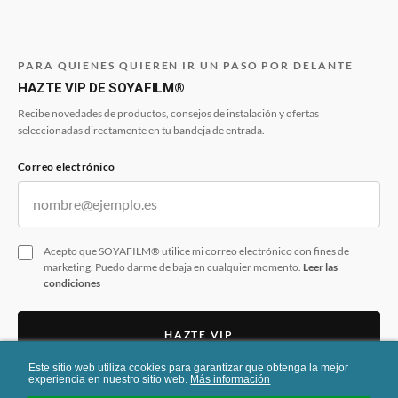
PARA QUIENES QUIEREN IR UN PASO POR DELANTE
HAZTE VIP DE SOYAFILM®
Recibe novedades de productos, consejos de instalación y ofertas
seleccionadas directamente en tu bandeja de entrada.
Correo electrónico
Acepto que SOYAFILM® utilice mi correo electrónico con fines de
marketing. Puedo darme de baja en cualquier momento.
Leer las
condiciones
HAZTE VIP
Este sitio web utiliza cookies para garantizar que obtenga la mejor
Este formulario está protegido por reCAPTCHA. Se aplican la
Política de
experiencia en nuestro sitio web.
Más información
Privacidad
y los
Términos del Servicio
de Google.