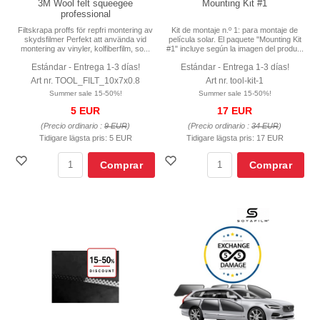
3M Wool felt squeegee
Mounting Kit #1
professional
Filtskrapa proffs för repfri montering av
Kit de montaje n.º 1: para montaje de
skydsfilmer Perfekt att använda vid
película solar. El paquete "Mounting Kit
montering av vinyler, kolfiberfilm, so...
#1" incluye según la imagen del produ...
Estándar - Entrega 1-3 días!
Estándar - Entrega 1-3 días!
Art nr. TOOL_FILT_10x7x0.8
Art nr. tool-kit-1
Summer sale 15-50%!
Summer sale 15-50%!
5 EUR
17 EUR
(Precio ordinario :
9 EUR
)
(Precio ordinario :
34 EUR
)
Tidigare lägsta pris:
5 EUR
Tidigare lägsta pris:
17 EUR
Comprar
Comprar