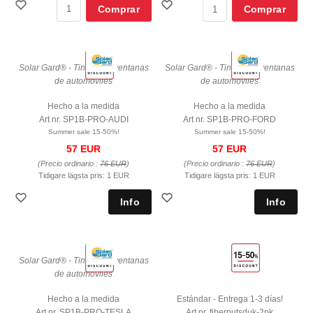
Comprar
Comprar
Solar Gard® - Tinte para ventanas
Solar Gard® - Tinte para ventanas
de automóviles
de automóviles
Hecho a la medida
Hecho a la medida
Art nr. SP1B-PRO-AUDI
Art nr. SP1B-PRO-FORD
Summer sale 15-50%!
Summer sale 15-50%!
57 EUR
57 EUR
(Precio ordinario :
76 EUR
)
(Precio ordinario :
76 EUR
)
Tidigare lägsta pris:
1 EUR
Tidigare lägsta pris:
1 EUR
Solar Gard® - Tinte para ventanas
de automóviles
Hecho a la medida
Estándar - Entrega 1-3 días!
Art nr. SP1B-PRO-TESLA
Art nr. fiberputsduk-2pk