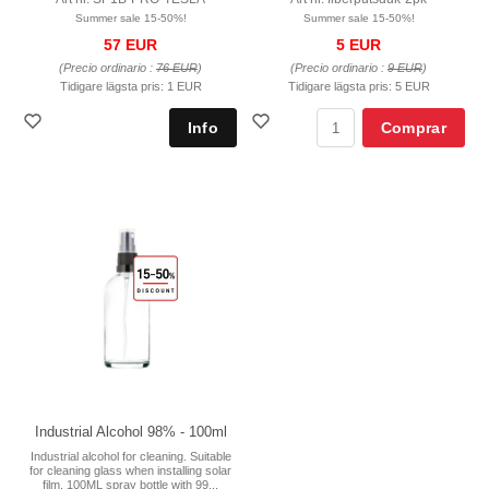
Summer sale 15-50%!
Summer sale 15-50%!
57 EUR
5 EUR
(Precio ordinario :
76 EUR
)
(Precio ordinario :
9 EUR
)
Tidigare lägsta pris:
1 EUR
Tidigare lägsta pris:
5 EUR
Comprar
Industrial Alcohol 98% - 100ml
Industrial alcohol for cleaning. Suitable
for cleaning glass when installing solar
film. 100ML spray bottle with 99...