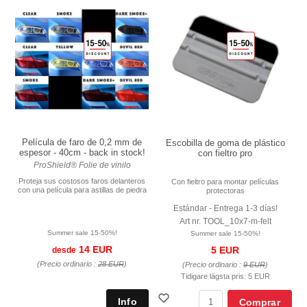
Película de faro de 0,2 mm de
Escobilla de goma de plástico
espesor - 40cm - back in stock!
con fieltro pro
ProShield® Folie de vinilo
Proteja sus costosos faros delanteros
Con fieltro para montar películas
con una película para astillas de piedra
protectoras
Estándar - Entrega 1-3 días!
Art nr. TOOL_10x7-m-felt
Summer sale 15-50%!
Summer sale 15-50%!
14 EUR
5 EUR
desde
(Precio ordinario :
28 EUR
)
(Precio ordinario :
9 EUR
)
Tidigare lägsta pris:
5 EUR
Comprar