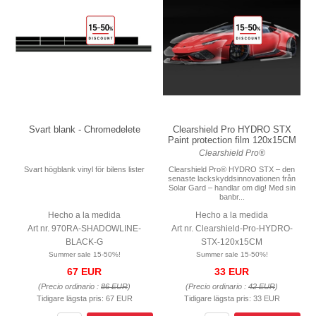
Svart blank - Chromedelete
Clearshield Pro HYDRO STX
Paint protection film 120x15CM
Clearshield Pro®
Svart högblank vinyl för bilens lister
Clearshield Pro® HYDRO STX – den
senaste lackskyddsinnovationen från
Solar Gard – handlar om dig! Med sin
banbr...
Hecho a la medida
Hecho a la medida
Art nr. 970RA-SHADOWLINE-
Art nr. Clearshield-Pro-HYDRO-
BLACK-G
STX-120x15CM
Summer sale 15-50%!
Summer sale 15-50%!
67 EUR
33 EUR
(Precio ordinario :
86 EUR
)
(Precio ordinario :
42 EUR
)
Tidigare lägsta pris:
67 EUR
Tidigare lägsta pris:
33 EUR