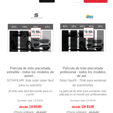
Película de tinte precortada
Película de tinte precortada
extraíble - todos los modelos de
profesional - todos los modelos
autom...
de aut...
SOYAFILM®: tinte solar súper fácil
Solar Gard® - Tinte para ventanas
para su automóv
de automóviles
¡El tinte más fácil del mundo para su
La película de tinte para ventanas más
coche!
utilizada en el mundo por profesionales
Summer sale 15-50%!
Summer sale 15-50%!
19 EUR
19 EUR
desde
desde
(Precio ordinario :
33 EUR
)
(Precio ordinario :
33 EUR
)