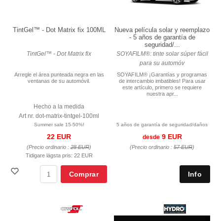
TintGel™ - Dot Matrix fix 100ML
Nueva película solar y reemplazo
- 5 años de garantía de
seguridad/...
TintGel™ - Dot Matrix fix
SOYAFILM®: tinte solar súper fácil
para su automóv
Arregle el área punteada negra en las
SOYAFILM® ¡Garantías y programas
ventanas de su automóvil.
de intercambio imbatibles! Para usar
este artículo, primero se requiere
nuestra apr...
Hecho a la medida
Art nr. dot-matrix-tintgel-100ml
Summer sale 15-50%!
5 años de garantía de seguridad/daños
22 EUR
9 EUR
desde
(Precio ordinario :
28 EUR
)
(Precio ordinario :
57 EUR
)
Tidigare lägsta pris:
22 EUR
Comprar