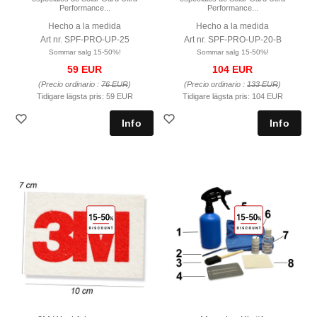
Performance...
Performance...
Hecho a la medida
Hecho a la medida
Art nr. SPF-PRO-UP-25
Art nr. SPF-PRO-UP-20-B
Sommar salg 15-50%!
Sommar salg 15-50%!
59 EUR
104 EUR
(Precio ordinario :
76 EUR
)
(Precio ordinario :
133 EUR
)
Tidigare lägsta pris:
59 EUR
Tidigare lägsta pris:
104 EUR