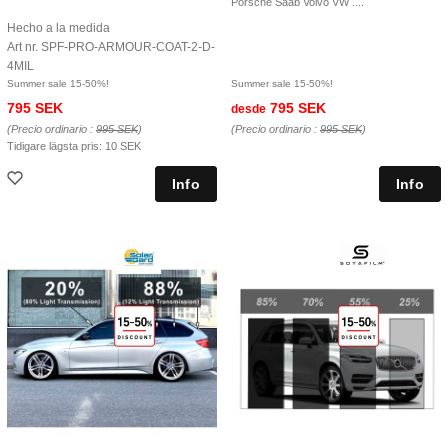
Porsche Saab Volvo VW ....
Hecho a la medida
Art nr. SPF-PRO-ARMOUR-COAT-2-D-
4MIL
Summer sale 15-50%!
Summer sale 15-50%!
795 SEK
795 SEK
desde
(Precio ordinario :
995 SEK
)
(Precio ordinario :
995 SEK
)
Tidigare lägsta pris:
10 SEK