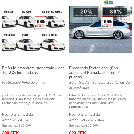
Película protectora precortada luces
Precortado Profesional (Con
TODOS los modelos
adhesivo) Película de tinte. 2
puertas ...
ProShield® Folie de vinilo
Solar Gard® - Tinte para ventanas de
automóviles
¡Película fácil de instalar para TODOS los
Ultra Performance Plus 20% (80% de
modelos! Para faros, luces antiniebla.
transmisión de luz)Una de las películas
Protección eficaz y un estilo fre...
especiales de Solar Gard Ultra
Performance...
Hecho a la medida
Hecho a la medida
Art nr. PCP-HEAD
Art nr. SPF-PRO-UP-25
Summer sale 15-50%!
Sommar salg 15-50%!
399 SEK
623 SEK