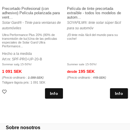
Precortado Profesional (con
Película de tinte precortada
adhesivo) Película polarizada para
extraíble - todos los modelos de
vent...
autom...
Solar Gard® - Tinte para ventanas de
SOYAFILM®: tinte solar súper fácil
automóviles
para su automóv
Ultra Performance Plus 20% (80% de
¡El tinte más fácil del mundo para su
transmisión de luz)Una de las películas
coche!
especiales de Solar Gard Ultra
Performance...
Hecho a la medida
Art nr. SPF-PRO-UP-20-B
Sommar salg 15-50%!
Summer sale 15-50%!
1 091 SEK
195 SEK
desde
(Precio ordinario :
1 399 SEK
)
(Precio ordinario :
449 SEK
)
Tidigare lägsta pris:
1 091 SEK
Sobre nosotros