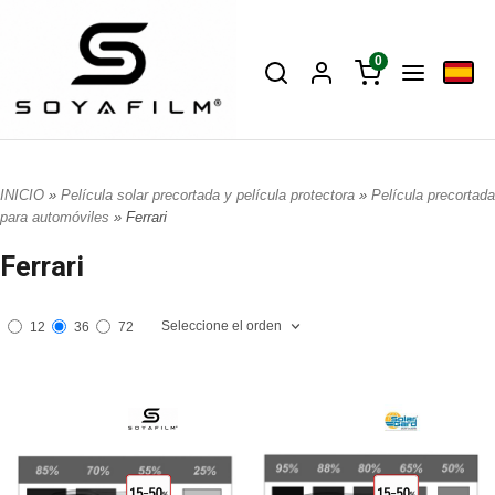
0
INICIO
»
Película solar precortada y película protectora
»
Película precortada
para automóviles
» Ferrari
Ferrari
Seleccione el orden
12
36
72