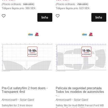
(Precio ordinario :
599 SEK
)
(Precio ordinario :
799 SEK
)
Tidigare lägsta pris:
389 SEK
Tidigare lägsta pris:
623 SEK
Pre-Cut safetyfilm 2 front doors -
Película de seguridad precortada
Transparent 4mil
Todos los modelos de automóviles
-...
Armorcoat® - Solar Gard
Armorcoat® - Solar Gard
Safetyfilm for 2 front doors
Safety film for Audi BMW Ferrari Ford MB