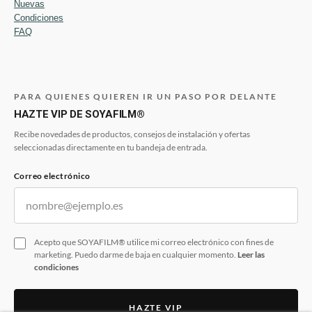
Nuevas
Condiciones
FAQ
PARA QUIENES QUIEREN IR UN PASO POR DELANTE
HAZTE VIP DE SOYAFILM®
Recibe novedades de productos, consejos de instalación y ofertas
seleccionadas directamente en tu bandeja de entrada.
Correo electrónico
Acepto que SOYAFILM® utilice mi correo electrónico con fines de
marketing. Puedo darme de baja en cualquier momento.
Leer las
condiciones
HAZTE VIP