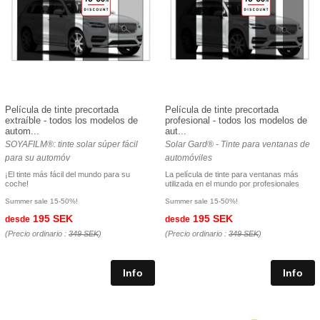
Película de tinte precortada
Película de tinte precortada
extraíble - todos los modelos de
profesional - todos los modelos de
autom...
aut...
SOYAFILM®: tinte solar súper fácil
Solar Gard® - Tinte para ventanas de
para su automóv
automóviles
¡El tinte más fácil del mundo para su
La película de tinte para ventanas más
coche!
utilizada en el mundo por profesionales
Summer sale 15-50%!
Summer sale 15-50%!
195 SEK
195 SEK
desde
desde
(Precio ordinario :
349 SEK
)
(Precio ordinario :
349 SEK
)