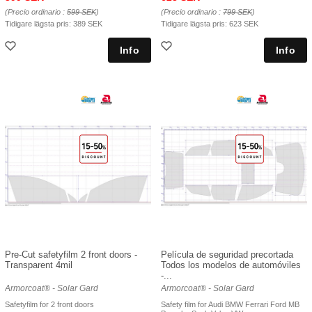
(Precio ordinario :
599 SEK
)
(Precio ordinario :
799 SEK
)
Tidigare lägsta pris:
389 SEK
Tidigare lägsta pris:
623 SEK
Pre-Cut safetyfilm 2 front doors -
Película de seguridad precortada
Transparent 4mil
Todos los modelos de automóviles
-...
Armorcoat® - Solar Gard
Armorcoat® - Solar Gard
Safetyfilm for 2 front doors
Safety film for Audi BMW Ferrari Ford MB