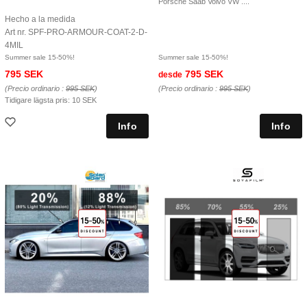
Porsche Saab Volvo VW ....
Hecho a la medida
Art nr. SPF-PRO-ARMOUR-COAT-2-D-
4MIL
Summer sale 15-50%!
Summer sale 15-50%!
795 SEK
795 SEK
desde
(Precio ordinario :
995 SEK
)
(Precio ordinario :
995 SEK
)
Tidigare lägsta pris:
10 SEK