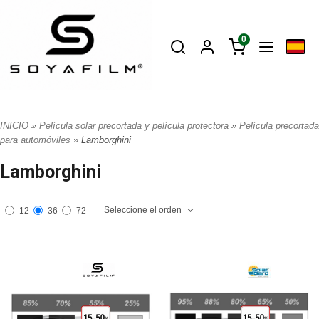
0
INICIO
»
Película solar precortada y película protectora
»
Película precortada
para automóviles
» Lamborghini
Lamborghini
Seleccione el orden
12
36
72