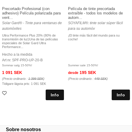
Precortado Profesional (con
Película de tinte precortada
adhesivo) Película polarizada para
extraíble - todos los modelos de
vent...
autom...
Solar Gard® - Tinte para ventanas de
SOYAFILM®: tinte solar súper fácil
automóviles
para su automóv
Ultra Performance Plus 20% (80% de
¡El tinte más fácil del mundo para su
transmisión de luz)Una de las películas
coche!
especiales de Solar Gard Ultra
Performance...
Hecho a la medida
Art nr. SPF-PRO-UP-20-B
Sommar salg 15-50%!
Summer sale 15-50%!
1 091 SEK
195 SEK
desde
(Precio ordinario :
1 399 SEK
)
(Precio ordinario :
449 SEK
)
Tidigare lägsta pris:
1 091 SEK
Sobre nosotros