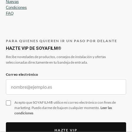
Nuevas
Condiciones
FAQ
PARA QUIENES QUIEREN IR UN PASO POR DELANTE
HAZTE VIP DE SOYAFILM®
Recibe novedades de productos, consejos de instalación y ofertas
seleccionadas directamente en tu bandeja de entrada.
Correo electrónico
Acepto que SOYAFILM® utilice mi correo electrónico con fines de
marketing. Puedo darme de baja en cualquier momento.
Leer las
condiciones
HAZTE VIP