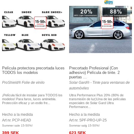
Película protectora precortada luces
Precortado Profesional (Con
TODOS los modelos
adhesivo) Película de tinte. 2
puertas ...
ProShield® Folie de vinilo
Solar Gard® - Tinte para ventanas de
automóviles
¡Película fácil de instalar para TODOS los
Ultra Performance Plus 20% (80% de
modelos! Para faros, luces antiniebla.
transmisión de luz)Una de las películas
Protección eficaz y un estilo fre...
especiales de Solar Gard Ultra
Performance...
Hecho a la medida
Hecho a la medida
Art nr. PCP-HEAD
Art nr. SPF-PRO-UP-25
Summer sale 15-50%!
Sommar salg 15-50%!
399 SEK
623 SEK