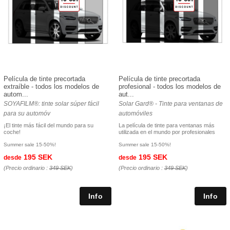
Película de tinte precortada
Película de tinte precortada
extraíble - todos los modelos de
profesional - todos los modelos de
autom...
aut...
SOYAFILM®: tinte solar súper fácil
Solar Gard® - Tinte para ventanas de
para su automóv
automóviles
¡El tinte más fácil del mundo para su
La película de tinte para ventanas más
coche!
utilizada en el mundo por profesionales
Summer sale 15-50%!
Summer sale 15-50%!
195 SEK
195 SEK
desde
desde
(Precio ordinario :
349 SEK
)
(Precio ordinario :
349 SEK
)