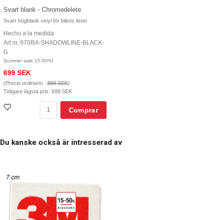
Svart blank - Chromedelete
Svart högblank vinyl för bilens lister
Hecho a la medida
Art nr. 970RA-SHADOWLINE-BLACK-
G
Summer sale 15-50%!
699 SEK
(Precio ordinario :
899 SEK
)
Tidigare lägsta pris:
699 SEK
Comprar
Du kanske också är intresserad av