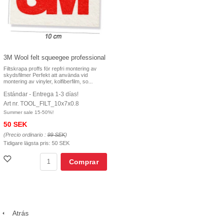
3M Wool felt squeegee professional
Filtskrapa proffs för repfri montering av
skydsfilmer Perfekt att använda vid
montering av vinyler, kolfiberfilm, so...
Estándar - Entrega 1-3 días!
Art nr. TOOL_FILT_10x7x0.8
Summer sale 15-50%!
50 SEK
(Precio ordinario :
99 SEK
)
Tidigare lägsta pris:
50 SEK
Comprar
Atrás