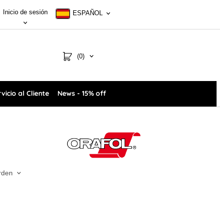
Inicio de sesión
ESPAÑOL
(0)
vicio al Cliente
News - 15% off
rden