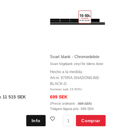
Svart blank - Chromedelete
Svart högblank vinyl för bilens lister
Hecho a la medida
Art nr. 970RA-SHADOWLINE-
BLACK-G
Summer sale 15-50%!
11 515 SEK
699 SEK
e
(Precio ordinario :
899 SEK
)
Tidigare lägsta pris:
699 SEK
Comprar