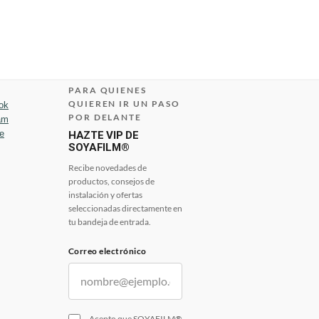
PARA QUIENES
QUIEREN IR UN PASO
ok
POR DELANTE
am
e
HAZTE VIP DE
SOYAFILM®
Recibe novedades de
productos, consejos de
instalación y ofertas
seleccionadas directamente en
tu bandeja de entrada.
Correo electrónico
Acepto que SOYAFILM®